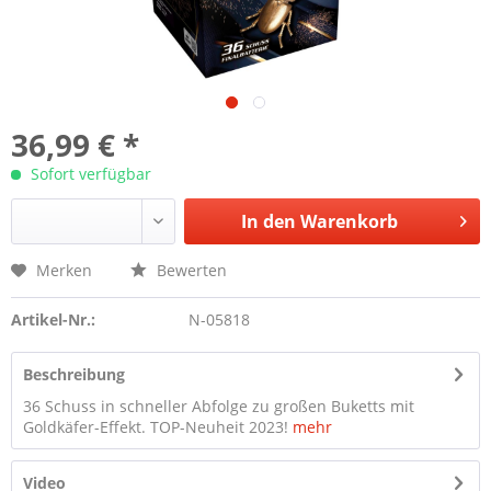
36,99 € *
Sofort verfügbar
In den
Warenkorb
Merken
Bewerten
Artikel-Nr.:
N-05818
Beschreibung
36 Schuss in schneller Abfolge zu großen Buketts mit
Goldkäfer-Effekt. TOP-Neuheit 2023!
mehr
Video