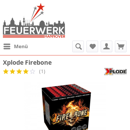
Menü
Xplode Firebone
(
1
)