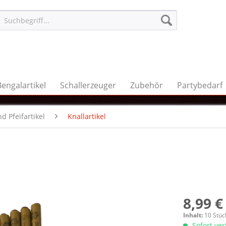
Bengalartikel
Schallerzeuger
Zubehör
Partybedarf
d Pfeifartikel
Knallartikel
8,99 €
Inhalt:
10 Stüc
Sofort ve