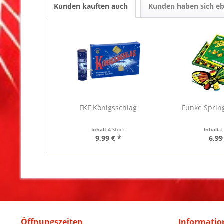
Kunden kauften auch
Kunden haben sich eb
FKF Königsschlag
Funke Spring
Inhalt
4 Stück
Inhalt
1
9,99 € *
6,99
Öffnungszeiten
Informatio