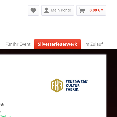
Mein Konto
0,00 € *
Für Ihr Event
Silvesterfeuerwerk
Im Zulauf
 *
k
rfügbar