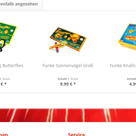
enfalls angesehen
 Butterflies
Funke Sonnenvögel Groß
Funke Knalls
2 Stück
Inhalt
6 Stück
Inhal
 € *
9,99 € *
4,9
nen
Service