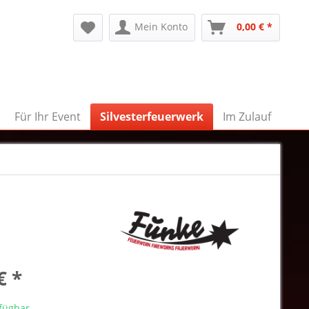
Mein Konto
0,00 € *
Für Ihr Event
Silvesterfeuerwerk
Im Zulauf
€ *
rfügbar