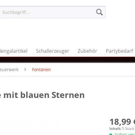
Bengalartikel
Schallerzeuger
Zubehör
Partybedarf
feuerwerk
Fontänen
 mit blauen Sternen
18,99 
Inhalt:
5 Stück
Sofort ve