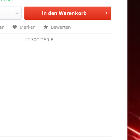
In den
Warenkorb
hen
Merken
Bewerten
FF-30GF150-B