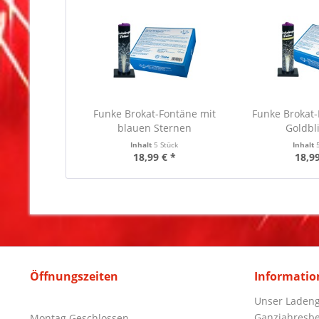
Funke Brokat-Fontäne mit
Funke Brokat
blauen Sternen
Goldbl
Inhalt
5 Stück
Inhalt
18,99 € *
18,99
Öffnungszeiten
Informatio
Unser Ladeng
Ganzjahresbe
Montag Geschlossen