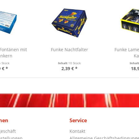
-Fontänen mit
Funke Nachtfalter
Funke Lame
inkern
Ka
5 Stück
Inhalt
10 Stück
Inhal
 € *
2,39 € *
18,
nen
Service
eschäft
Kontakt
stellungen
Allgemeine Geschäftsbedingung