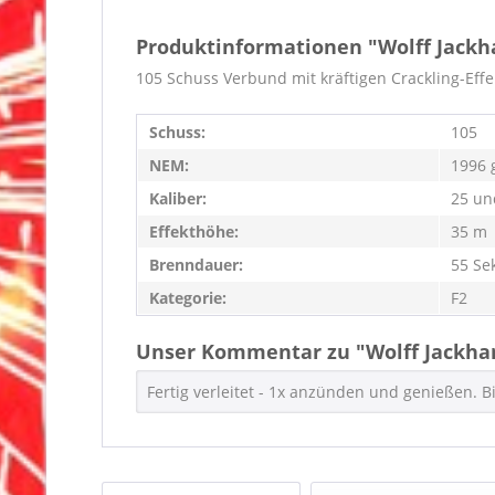
Produktinformationen "Wolff Jack
105 Schuss Verbund mit kräftigen Crackling-Eff
Schuss:
105
NEM:
1996 
Kaliber:
25 u
Effekthöhe:
35 m
Brenndauer:
55 Se
Kategorie:
F2
Unser Kommentar zu "Wolff Jackh
Fertig verleitet - 1x anzünden und genießen. Bi