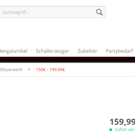
Bengalartikel
Schallerzeuger
Zubehör
Partybedarf
dfeuerwerk
150€ - 199,99€
159,99
Sofort ve