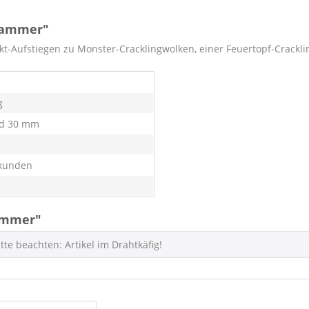
hammer"
ekt-Aufstiegen zu Monster-Cracklingwolken, einer Feuertopf-Crackl
g
nd 30 mm
kunden
ammer"
tte beachten: Artikel im Drahtkäfig!