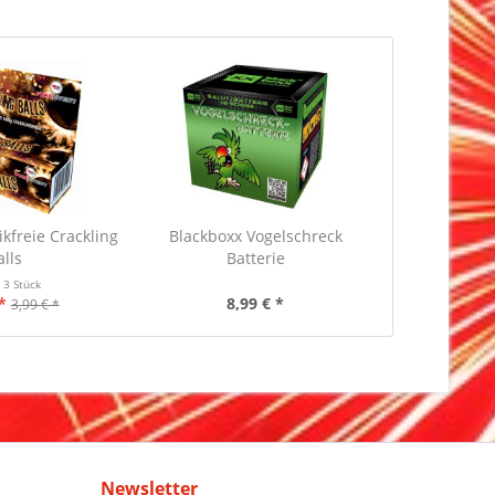
ikfreie Crackling
Blackboxx Vogelschreck
alls
Batterie
t
3 Stück
*
8,99 € *
3,99 € *
Newsletter