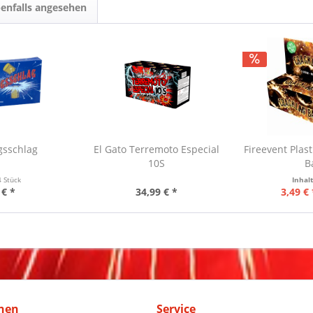
enfalls angesehen
gsschlag
El Gato Terremoto Especial
Fireevent Plast
10S
B
4 Stück
Inhal
 € *
34,99 € *
3,49 € 
nen
Service