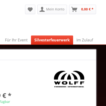
Mein Konto
0,00 € *
Für Ihr Event
Silvesterfeuerwerk
Im Zulauf
 € *
rfügbar