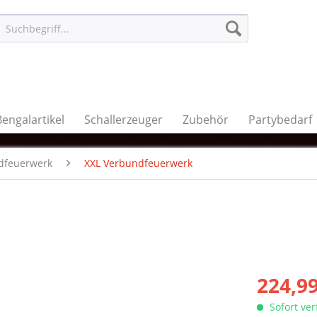
Bengalartikel
Schallerzeuger
Zubehör
Partybedarf
dfeuerwerk
XXL Verbundfeuerwerk
224,99
Sofort ve