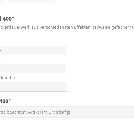
l 400"
ettfeuerwerk aus verschiedensten Effekten, teilweise gefächert 
g
m
ekunden
400"
tte beachten: Artikel im Drahtkäfig!