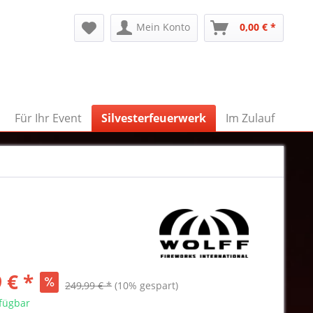
Mein Konto
0,00 € *
Für Ihr Event
Silvesterfeuerwerk
Im Zulauf
 € *
249,99 € *
(10% gespart)
rfügbar