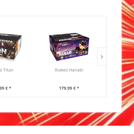
o Titan
Riakeo Hanabi
Blackbo
99 € *
179,99 € *
134,99 