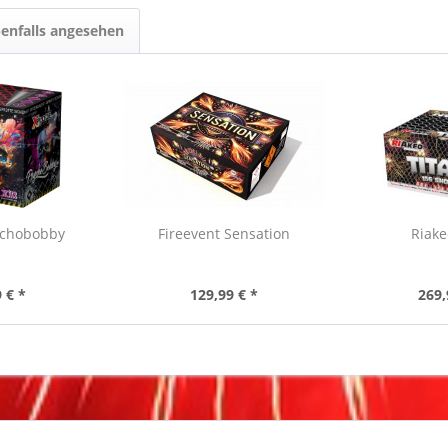
enfalls angesehen
ychobobby
Fireevent Sensation
Riake
 € *
129,99 € *
269,