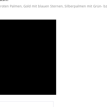
 roten Palmen, Gold mit blauen Sternen, Silberpalmen mit Grün- bz