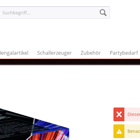
Bengalartikel
Schallerzeuger
Zubehör
Partybedarf
Dieser
Benach