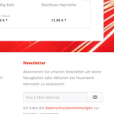
Big Balls
Blackboxx Hypnotika
Startrade 
Spec
t
3 Stück
Inha
9 € *
11,99 € *
14
Newsletter
Abonnieren Sie unseren Newsletter um keine
en
Neuigkeiten oder Aktionen bei Feuerwerk
Hannover zu verpassen!
Ich habe die
Datenschutzbestimmungen
zur
Kenntnis genommen.