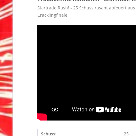
Startrade Rush! - 25 Schuss rasant abfeuert aus
Cracklingfinale.
Schuss:
25