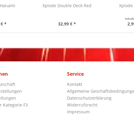
 Hanami
Xplode Double Deck Red
Xplode 
Inhal
 € *
32,99 € *
2,9
nen
Service
eschäft
Kontakt
stellungen
Allgemeine Geschäftsbedingung
ellungen
Datenschutzerklärung
r Kategorie F3
Widerrufsrecht
Impressum