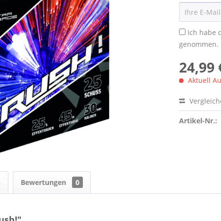
Ich habe 
genommen.
24,99 
Aktuell Au
Vergleic
Artikel-Nr.:
n
Bewertungen
0
ush!"