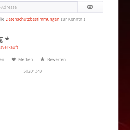
die
Datenschutzbestimmungen
zur Kenntnis
€ *
sverkauft
hen
Merken
Bewerten
S0201349