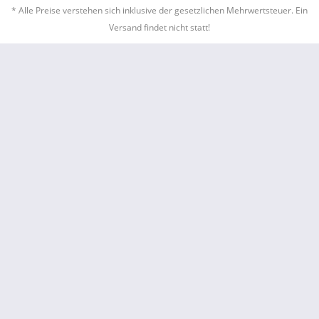
* Alle Preise verstehen sich inklusive der gesetzlichen Mehrwertsteuer. Ein
Versand findet nicht statt!