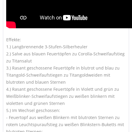
Effekte:
1.) Langbrennende 3-Stufen-Silberheuler
2.) Salve aus blauen Feuertöpfen zu Corolla-Schweifaufstieg
zu Titansalut
3.) Rasant geschossene Feuertöpfe in blutrot und blau zu
Titangold-Schweifaufstiegen zu Titangoldweiden mit
blutroten und blauen Sternen
4.) Rasant geschossene Feuertöpfe in Violett und grün zu
Weißblinker-Schweifaufstiegen zu weißen blinkern mit
violetten und grünen Sternen
5.) Im Wechsel geschossen:
- Feuertopf aus weißen Blinkern mit blutroten Sternen zu
rotem Leuchtspuraufstieg zu weißen Blinkstern-Buketts mit
blutroten Sternen;