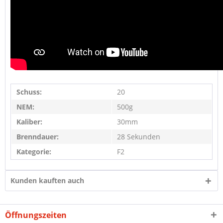
Schuss:
20
NEM:
500g
Kaliber:
30mm
Brenndauer:
28 Sekunden
Kategorie:
F2
Kunden kauften auch
Öffnungszeiten