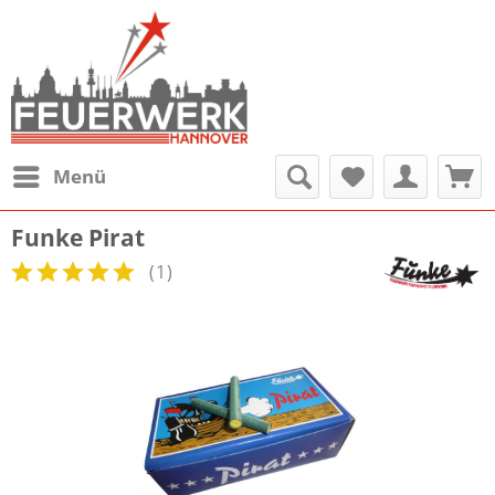
Menü
Funke Pirat
(
1
)