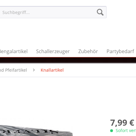
Bengalartikel
Schallerzeuger
Zubehör
Partybedarf
d Pfeifartikel
Knallartikel
7,99 €
Sofort ve