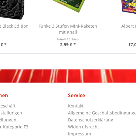
e Black Edition
Funke 3 Stufen Mini-Raketen
Albert
mit Knall
Inhalt
10 Stück
 € *
2,99 € *
17,
nen
Service
eschäft
Kontakt
stellungen
Allgemeine Geschäftsbedingung
ellungen
Datenschutzerklärung
r Kategorie F3
Widerrufsrecht
Impressum