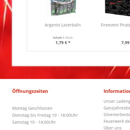
Argento Laserballs
Fireevent Pirat
Inhalt
6 Stück
1,79 € *
7,99
Öffnungszeiten
Informatio
Unser Ladeng
Ganzjahresbe
Montag Geschlossen
Silvesterbest
Dienstag bis Freitag 10 - 18:00Uhr
Feuerwerk de
Samstag 10 - 14:00Uhr
Über uns