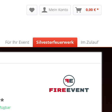
Mein Konto
0,00 € *
Für Ihr Event
Silvesterfeuerwerk
Im Zulauf
 *
rfügbar