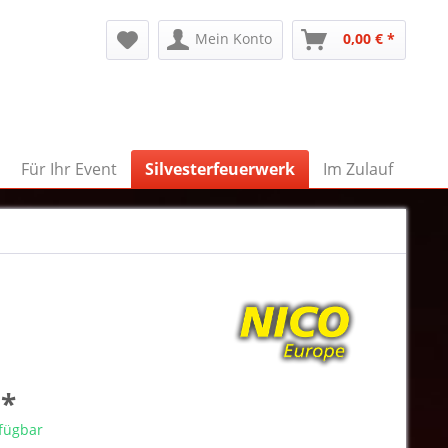
Mein Konto
0,00 € *
Für Ihr Event
Silvesterfeuerwerk
Im Zulauf
 *
rfügbar