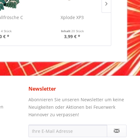
llfrösche C
Xplode XP3
Argento
t
4 Stück
Inhalt
20 Stück
Inha
0 € *
3,99 € *
1,
Newsletter
Abonnieren Sie unseren Newsletter um keine
en
Neuigkeiten oder Aktionen bei Feuerwerk
Hannover zu verpassen!