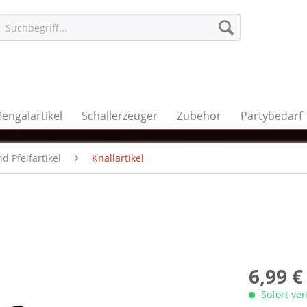
Bengalartikel
Schallerzeuger
Zubehör
Partybedarf
d Pfeifartikel
Knallartikel
6,99 €
Sofort ve