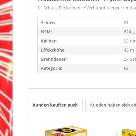
61 Schuss Performance Verbundfeuerwerk mit w
Schuss:
61
NEM:
824 g
Kaliber:
25 m
Effekthöhe:
45 m
Brenndauer:
27 Se
Kategorie:
F2
Kunden kauften auch
Kunden haben sich eb