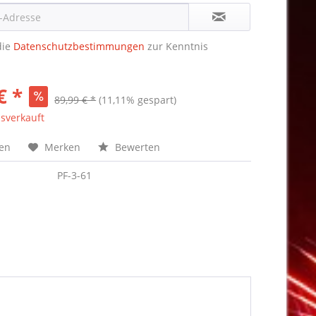
die
Datenschutzbestimmungen
zur Kenntnis
€ *
89,99 € *
(11,11% gespart)
sverkauft
hen
Merken
Bewerten
PF-3-61