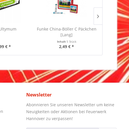
Ultymum
Funke China-Böller C Päckchen
NICO Bla
[Lang]
Inhalt
5 Stück
99 € *
2,49 € *
32
Newsletter
Abonnieren Sie unseren Newsletter um keine
en
Neuigkeiten oder Aktionen bei Feuerwerk
Hannover zu verpassen!