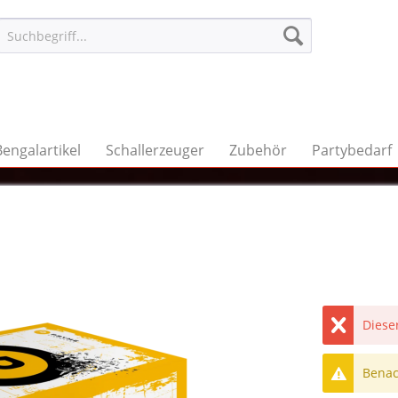
Bengalartikel
Schallerzeuger
Zubehör
Partybedarf
Dieser
Benach