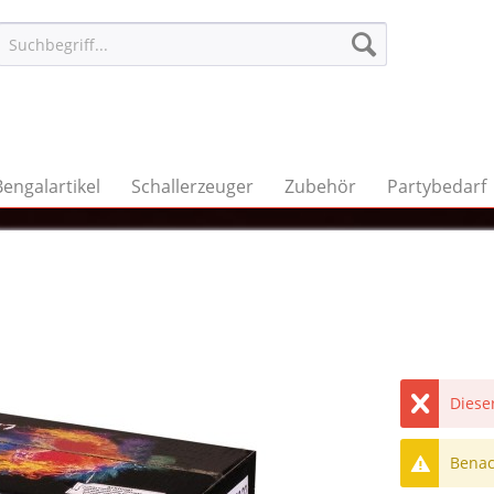
Bengalartikel
Schallerzeuger
Zubehör
Partybedarf
Dieser
Benach