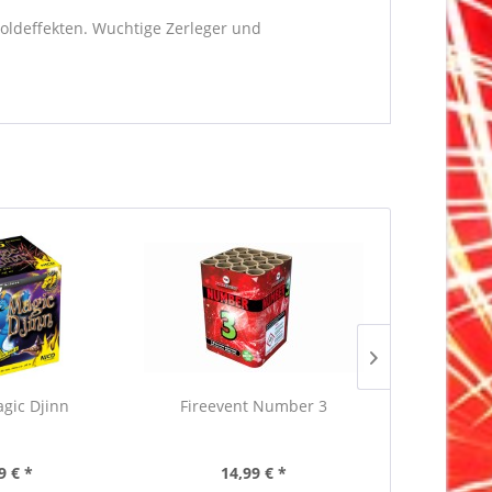
oldeffekten. Wuchtige Zerleger und
gic Djinn
Fireevent Number 3
NICO 
Inha
9 € *
14,99 € *
1,