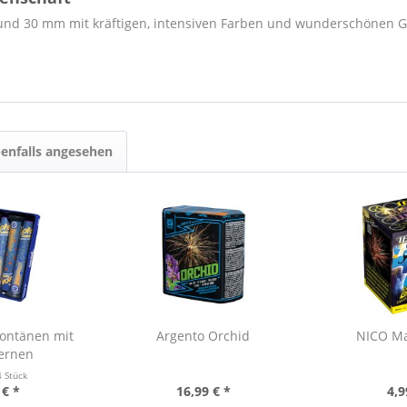
und 30 mm mit kräftigen, intensiven Farben und wunderschönen G
enfalls angesehen
Fontänen mit
Argento Orchid
NICO Ma
ternen
4 Stück
 € *
16,99 € *
4,9