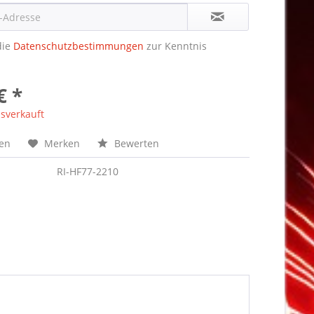
die
Datenschutzbestimmungen
zur Kenntnis
€ *
sverkauft
hen
Merken
Bewerten
RI-HF77-2210