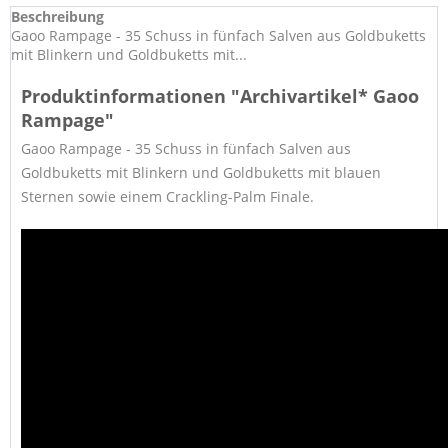
Beschreibung
Gaoo Rampage - 35 Schuss in fünfach Salven aus Goldbuketts
mit Blinkern und Goldbuketts mit...
Produktinformationen "Archivartikel* Gaoo
Rampage"
Gaoo Rampage - 35 Schuss in fünfach Salven aus
Goldbuketts mit Blinkern und Goldbuketts mit blauen
Sternen sowie einem Crackling-Palm Finale.