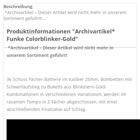
Beschreibung
*Archivartikel – Dieser Artikel wird nicht mehr in unserem
Sortiment geführt!...
Produktinformationen "Archivartikel*
Funke Colorblinker-Gold"
*Archivartikel – Dieser Artikel wird nicht mehr in
unserem Sortiment geführt!
36 Schuss Fächer-Batterie im Kaliber 25mm. Bombetten mit
Schweifaufstieg zu Buketts aus Blinkstern-Gold-
Kombinationen in verschiedenen Variationen, werden im
rasanten Tempo in Z-Fächer abgeschossen, mit einer
abschließenden Finalsalve auf Schlag.