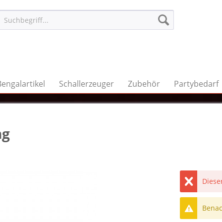
Bengalartikel
Schallerzeuger
Zubehör
Partybedarf
ng
Dieser
Benach