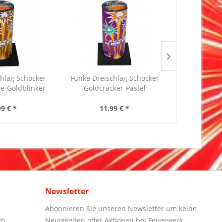
hlag Schocker
Funke Dreischlag Schocker
Funke Drei
e-Goldblinker
Goldcracker-Pastel
Nishiki
99 € *
11,99 € *
11
Newsletter
Abonnieren Sie unseren Newsletter um keine
en
Neuigkeiten oder Aktionen bei Feuerwerk