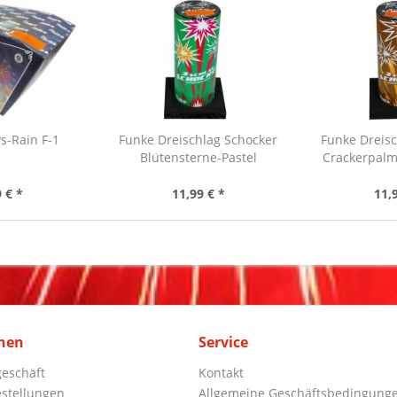
s-Rain F-1
Funke Dreischlag Schocker
Funke Dreisc
Blütensterne-Pastel
Crackerpalm
 € *
11,99 € *
11,
nen
Service
eschäft
Kontakt
stellungen
Allgemeine Geschäftsbedingung