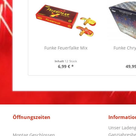
Funke Feuerfalke Mix
Funke Chry
Inhalt
12 Stück
6,99 € *
49,99
Öffnungszeiten
Informatio
Unser Ladeng
Ganzjahresbe
Montag Geschlossen