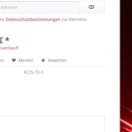
die
Datenschutzbestimmungen
zur Kenntnis
€ *
sverkauft
hen
Merken
Bewerten
FC25-72-2