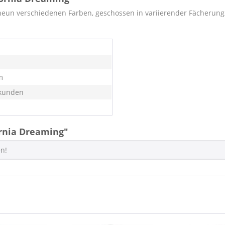
eun verschiedenen Farben, geschossen in variierender Fächerung, 
m
kunden
rnia Dreaming"
en!