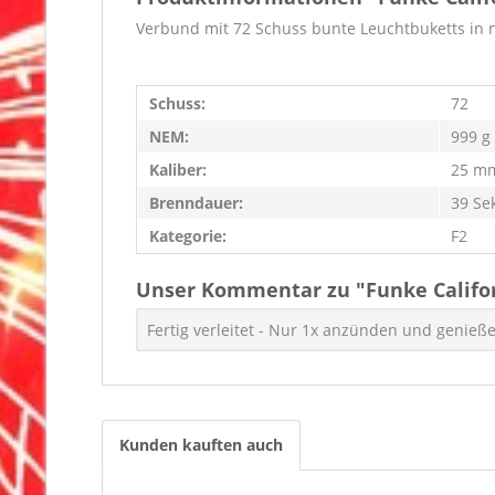
Verbund mit 72 Schuss bunte Leuchtbuketts in n
Schuss:
72
NEM:
999 g
Kaliber:
25 m
Brenndauer:
39 Se
Kategorie:
F2
Unser Kommentar zu "Funke Califo
Fertig verleitet - Nur 1x anzünden und genieß
Kunden kauften auch