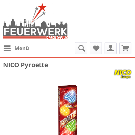
Menü
NICO Pyroette