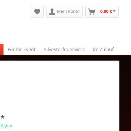
Mein Konto
0,00 € *
Für Ihr Event
Silvesterfeuerwerk
Im Zulauf
 *
rfügbar