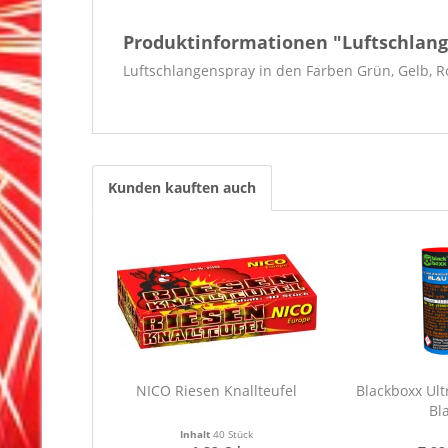
Produktinformationen "Luftschlan
Luftschlangenspray in den Farben Grün, Gelb, Rot
Kunden kauften auch
NICO Riesen Knallteufel
Blackboxx Ult
Bl
Inhalt
40 Stück