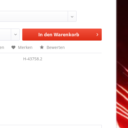
In den
Warenkorb
hen
Merken
Bewerten
H-43758.2