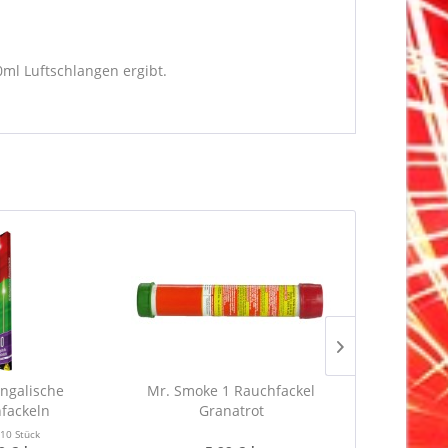
0ml Luftschlangen ergibt.
ngalische
Mr. Smoke 1 Rauchfackel
Mr. Smoke 1 
nfackeln
Granatrot
t
10 Stück