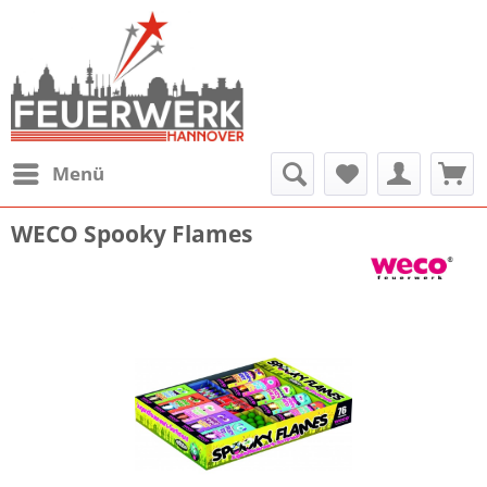
Menü
WECO Spooky Flames