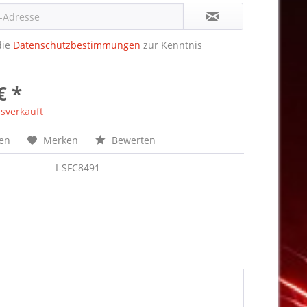
die
Datenschutzbestimmungen
zur Kenntnis
€ *
sverkauft
hen
Merken
Bewerten
I-SFC8491