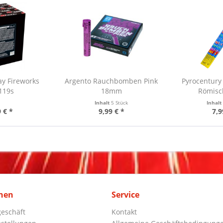
ay Fireworks
Argento Rauchbomben Pink
Pyrocentury
119s
18mm
Römisch
Inhalt
5 Stück
Inhal
 € *
9,99 € *
7,9
nen
Service
eschäft
Kontakt