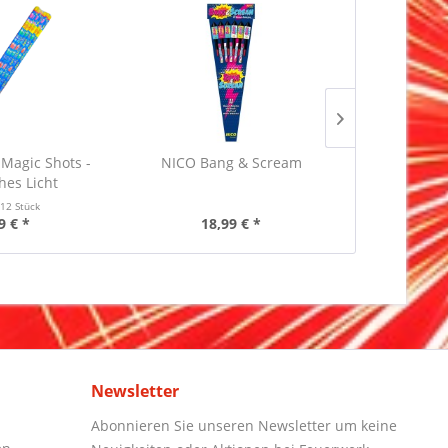
 Magic Shots -
NICO Bang & Scream
Blackboxx B
es Licht
t
12 Stück
Inha
9 € *
18,99 € *
6,
Newsletter
Abonnieren Sie unseren Newsletter um keine