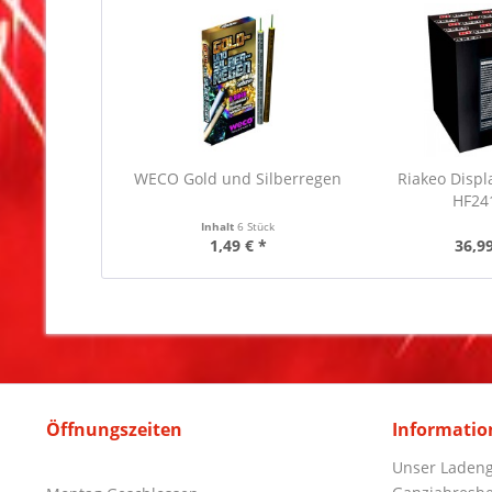
WECO Gold und Silberregen
Riakeo Displ
HF24
Inhalt
6 Stück
1,49 € *
36,99
Öffnungszeiten
Informatio
Unser Ladeng