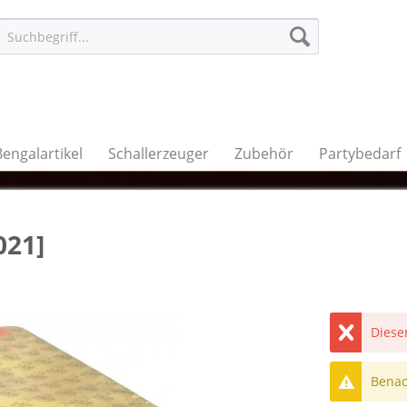
Bengalartikel
Schallerzeuger
Zubehör
Partybedarf
021]
Dieser
Benach