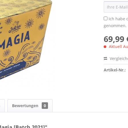
Ich habe 
genommen.
69,99 
Aktuell Au
Vergleic
Artikel-Nr.:
n
Bewertungen
0
agia [Batch 2021]"