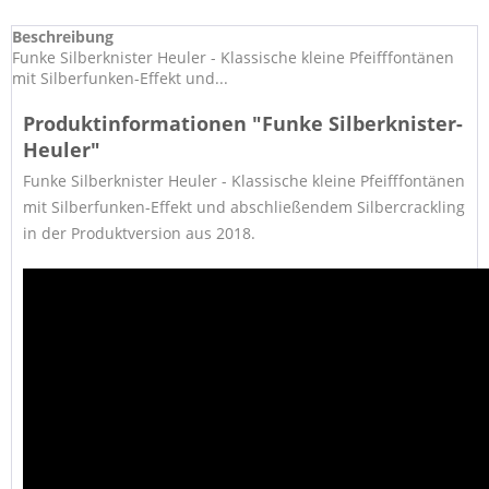
Beschreibung
Funke Silberknister Heuler - Klassische kleine Pfeifffontänen
mit Silberfunken-Effekt und...
Produktinformationen "Funke Silberknister-
Heuler"
Funke Silberknister Heuler - Klassische kleine Pfeifffontänen
mit Silberfunken-Effekt und abschließendem Silbercrackling
in der Produktversion aus 2018.