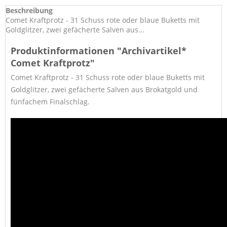
Beschreibung
Comet Kraftprotz - 31 Schuss rote oder blaue Buketts mit
Goldglitzer, zwei gefächerte Salven aus...
Produktinformationen "Archivartikel*
Comet Kraftprotz"
Comet Kraftprotz - 31 Schuss rote oder blaue Buketts mit
Goldglitzer, zwei gefächerte Salven aus Brokatgold und
fünfachem Finalschlag.