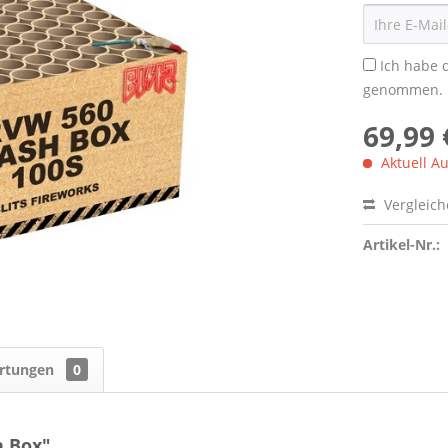
Ich habe 
genommen.
69,99 
Aktuell Au
Vergleic
Artikel-Nr.:
rtungen
0
h Box"