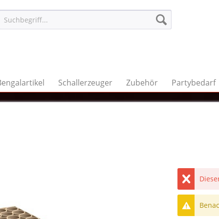
Bengalartikel
Schallerzeuger
Zubehör
Partybedarf
Dieser
Benach