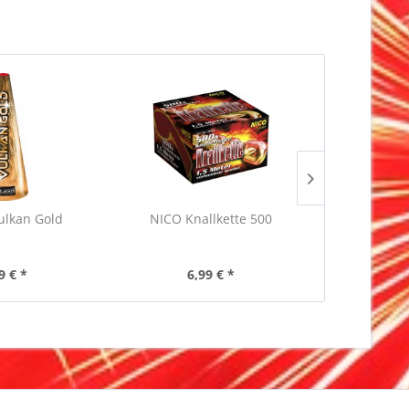
ulkan Gold
NICO Knallkette 500
Xplode 
9 € *
6,99 € *
2,