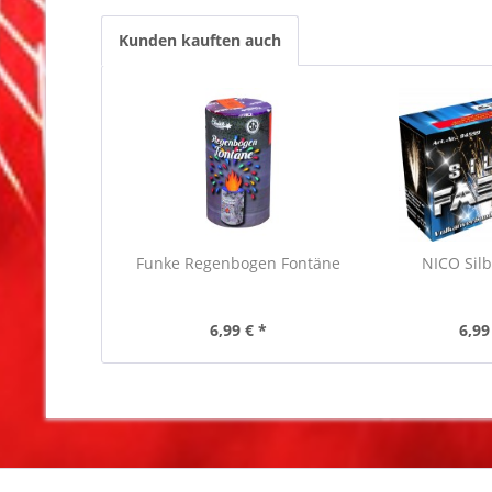
Kunden kauften auch
Funke Regenbogen Fontäne
NICO Silb
6,99 € *
6,99