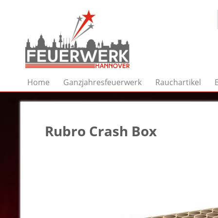
Home
Ganzjahresfeuerwerk
Rauchartikel
Rubro Crash Box