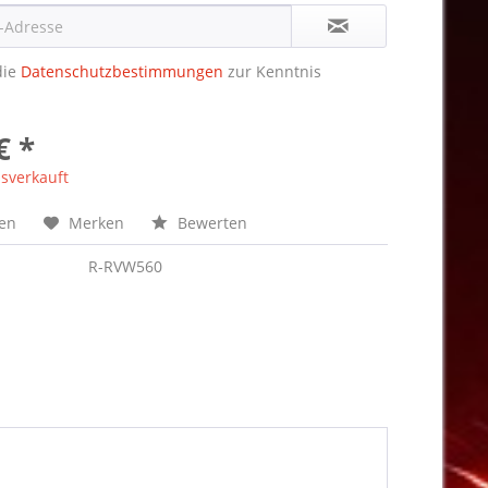
die
Datenschutzbestimmungen
zur Kenntnis
€ *
sverkauft
hen
Merken
Bewerten
R-RVW560