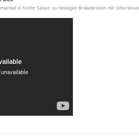
rwirbel in fünfer Salven zu riesiegen Brokatkronen mit Silberknist