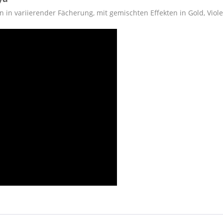
in variierender Fächerung, mit gemischten Effekten in Gold, Viole