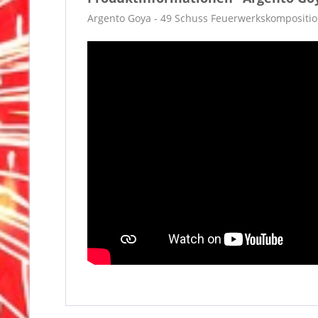
Argento Goya - 49 Schuss Feuerwerkskomposition 