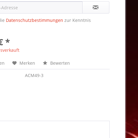
die
Datenschutzbestimmungen
zur Kenntnis
€ *
sverkauft
hen
Merken
Bewerten
ACM49-3