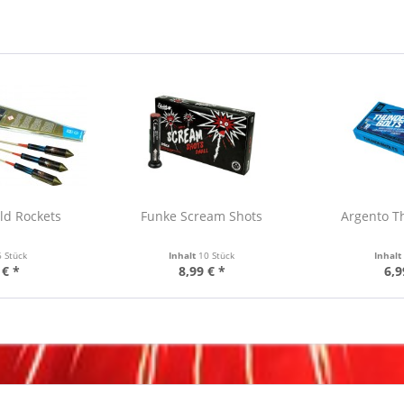
ld Rockets
Funke Scream Shots
Argento T
6 Stück
Inhalt
10 Stück
Inhal
 € *
8,99 € *
6,9