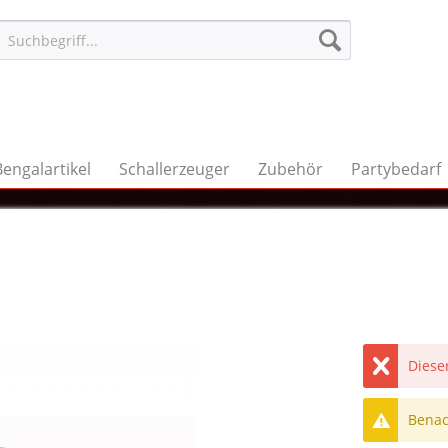
Bengalartikel
Schallerzeuger
Zubehör
Partybedarf
Dieser
Benach