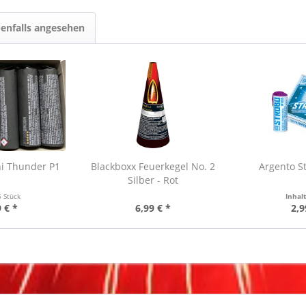
enfalls angesehen
ni Thunder P1
Blackboxx Feuerkegel No. 2
Argento S
Silber - Rot
6 Stück
Inhal
 € *
6,99 € *
2,9