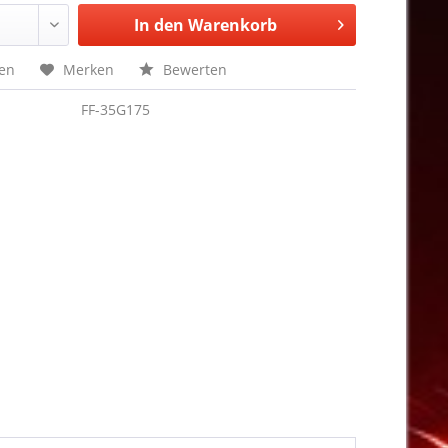
In den
Warenkorb
hen
Merken
Bewerten
FF-35G175