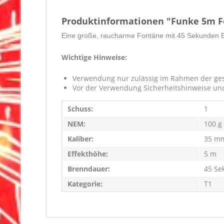
Produktinformationen "Funke 5m F
Eine große, raucharme Fontäne mit 45 Sekunden Br
Wichtige Hinweise:
Verwendung nur zulässig im Rahmen der ges
Vor der Verwendung Sicherheitshinweise un
Schuss:
1
NEM:
100 g
Kaliber:
35 m
Effekthöhe:
5 m
Brenndauer:
45 Se
Kategorie:
T1