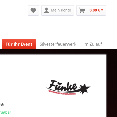
Mein Konto
0,00 € *
Für Ihr Event
Silvesterfeuerwerk
Im Zulauf
 *
rfügbar