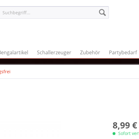
Bengalartikel
Schallerzeuger
Zubehör
Partybedarf
sfrei
8,99 €
Sofort ve