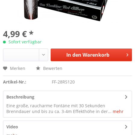
4,99 € *
Sofort verfügbar
In den
Warenkorb
Merken
Bewerten
Artikel-Nr.:
FF-28RS120
Beschreibung
Eine große, raucharme Fontäne mit 30 Sekunden
Brenndauer und bis zu ca. 3-4m Effekthöhe in der...
mehr
Video