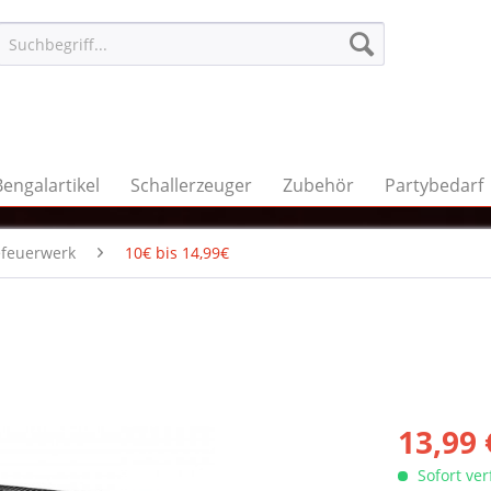
Bengalartikel
Schallerzeuger
Zubehör
Partybedarf
efeuerwerk
10€ bis 14,99€
13,99 
Sofort ve