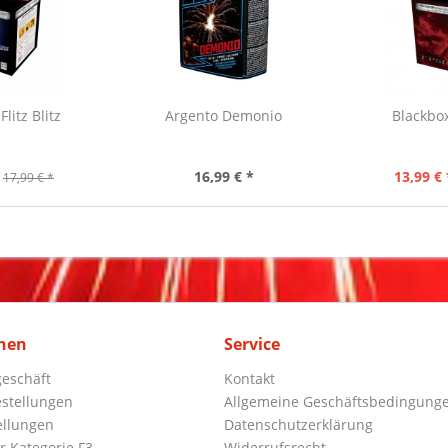
litz Blitz
Argento Demonio
Blackbo
16,99 € *
13,99 € 
17,99 € *
nen
Service
eschäft
Kontakt
stellungen
Allgemeine Geschäftsbedingung
ellungen
Datenschutzerklärung
r Kategorie F3
Widerrufsrecht