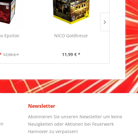
xx Epsilon
NICO Goldtresor
Blackb
*
11,99 € *
13,99 €
17,99 € *
Newsletter
Abonnieren Sie unseren Newsletter um keine
en
Neuigkeiten oder Aktionen bei Feuerwerk
Hannover zu verpassen!