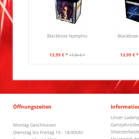
Blackboxx Nymphis
Blackboxx F
13,99 € *
13,99 € *
17,99 € *
Öffnungszeiten
Informatio
Unser Ladeng
Ganzjahresbe
Montag Geschlossen
Silvesterbest
Dienstag bis Freitag 10 - 18:00Uhr
Feuerwerk de