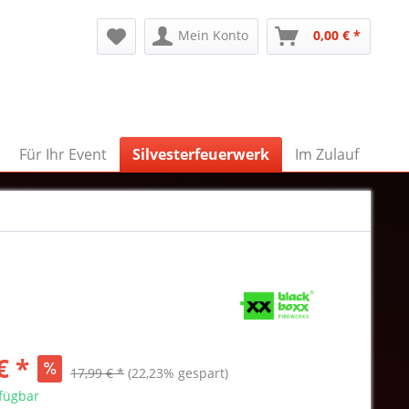
Mein Konto
0,00 € *
Für Ihr Event
Silvesterfeuerwerk
Im Zulauf
€ *
17,99 € *
(22,23% gespart)
rfügbar