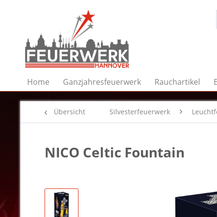
Home
Ganzjahresfeuerwerk
Rauchartikel
Übersicht
Silvesterfeuerwerk
Leucht
NICO Celtic Fountain