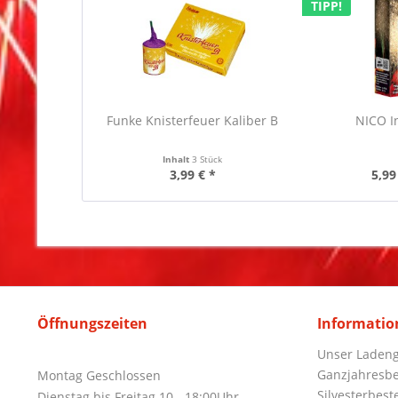
TIPP!
Funke Knisterfeuer Kaliber B
NICO I
Inhalt
3 Stück
3,99 € *
5,99
Öffnungszeiten
Informatio
Unser Ladeng
Ganzjahresbe
Montag Geschlossen
Silvesterbest
Dienstag bis Freitag 10 - 18:00Uhr