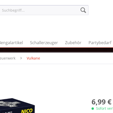
Bengalartikel
Schallerzeuger
Zubehör
Partybedarf
feuerwerk
Vulkane
6,99 €
Sofort ve