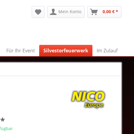
Mein Konto
0,00 € *
Für Ihr Event
Silvesterfeuerwerk
Im Zulauf
 *
rfügbar