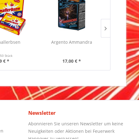
allerbsen
Argento Ammandra
Funke Gold
Farb
t
50 Stück
Inha
9 € *
17,00 € *
5,
Newsletter
Abonnieren Sie unseren Newsletter um keine
en
Neuigkeiten oder Aktionen bei Feuerwerk
Hannover zu verpassen!