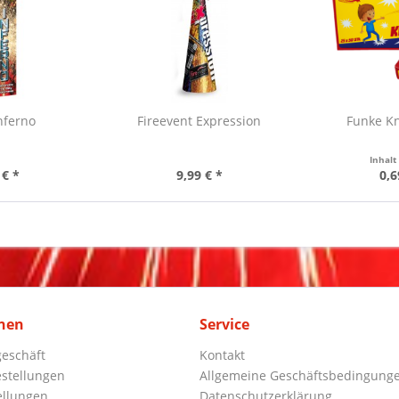
nferno
Fireevent Expression
Funke Kn
Inhal
 € *
9,99 € *
0,6
nen
Service
eschäft
Kontakt
stellungen
Allgemeine Geschäftsbedingung
ellungen
Datenschutzerklärung