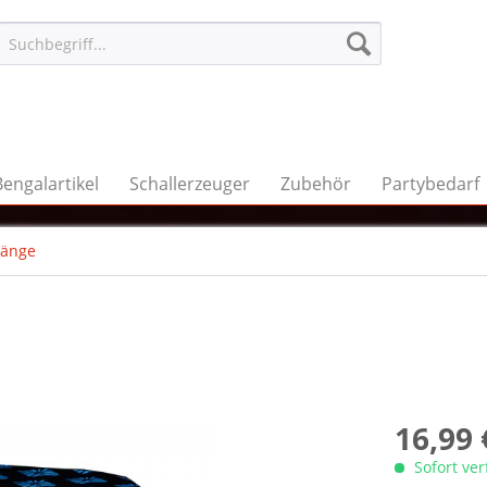
Bengalartikel
Schallerzeuger
Zubehör
Partybedarf
änge
16,99 
Sofort ve