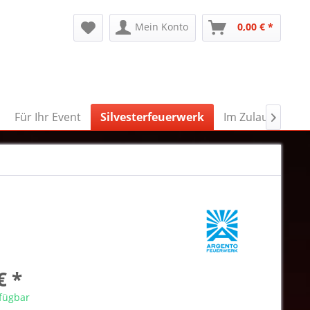
Mein Konto
0,00 € *
Für Ihr Event
Silvesterfeuerwerk
Im Zulauf

€ *
rfügbar