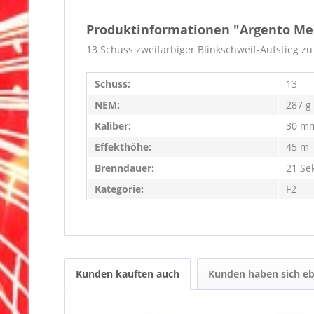
Produktinformationen "Argento M
13 Schuss z
weifarbiger Blinkschweif-Aufstieg z
Schuss:
13
NEM:
287 g
Kaliber:
30 m
Effekthöhe:
45 m
Brenndauer:
21 Se
Kategorie:
F2
Kunden kauften auch
Kunden haben sich eb