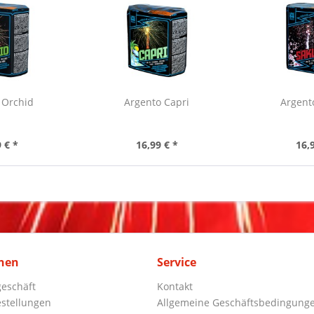
 Orchid
Argento Capri
Argent
 € *
16,99 € *
16,
nen
Service
eschäft
Kontakt
stellungen
Allgemeine Geschäftsbedingung