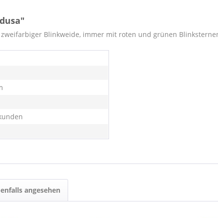
edusa"
u zweifarbiger Blinkweide, immer mit roten und grünen Blinksterne
m
kunden
enfalls angesehen