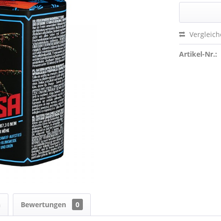
Vergleic
Artikel-Nr.:
n
Bewertungen
0