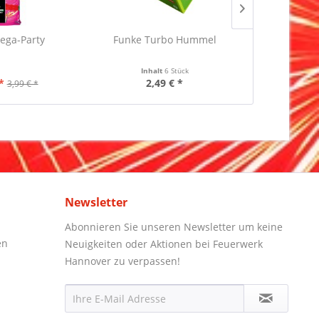
Mega-Party
Funke Turbo Hummel
Albert N
Inhalt
6 Stück
Inha
*
2,49 € *
1,
3,99 € *
Newsletter
Abonnieren Sie unseren Newsletter um keine
en
Neuigkeiten oder Aktionen bei Feuerwerk
Hannover zu verpassen!