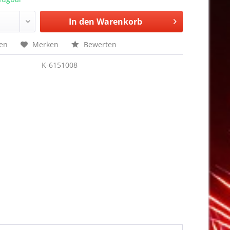
In den
Warenkorb
hen
Merken
Bewerten
K-6151008