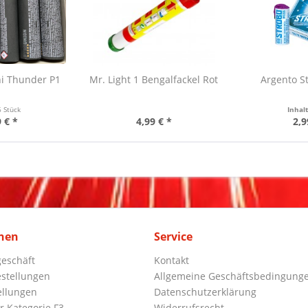
ni Thunder P1
Mr. Light 1 Bengalfackel Rot
Argento S
6 Stück
Inhal
 € *
4,99 € *
2,9
nen
Service
eschäft
Kontakt
stellungen
Allgemeine Geschäftsbedingung
ellungen
Datenschutzerklärung
r Kategorie F3
Widerrufsrecht