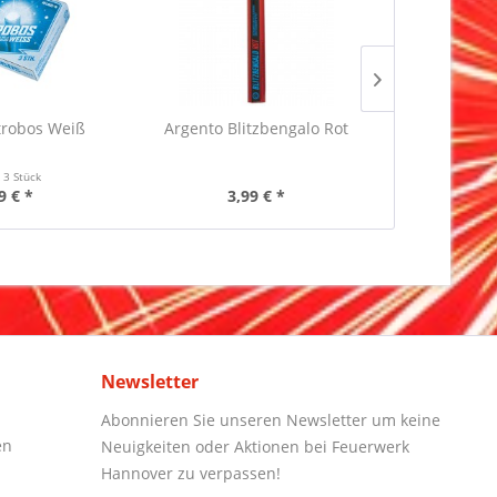
trobos Weiß
Argento Blitzbengalo Rot
Blackbo
Rauchf
t
3 Stück
Inha
9 € *
3,99 € *
10
Newsletter
Abonnieren Sie unseren Newsletter um keine
en
Neuigkeiten oder Aktionen bei Feuerwerk
Hannover zu verpassen!