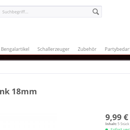
Bengalartikel
Schallerzeuger
Zubehör
Partybedar
ink 18mm
9,99 €
Inhalt:
5 Stück
Sofort ve