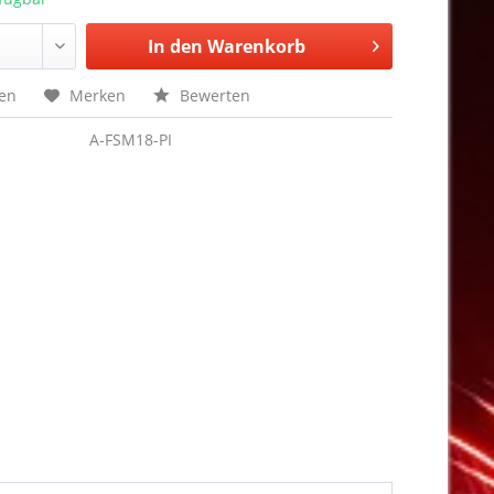
In den
Warenkorb
hen
Merken
Bewerten
A-FSM18-PI