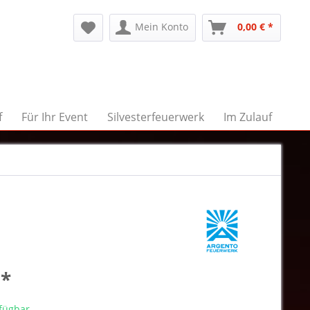
Mein Konto
0,00 € *
f
Für Ihr Event
Silvesterfeuerwerk
Im Zulauf
 *
rfügbar