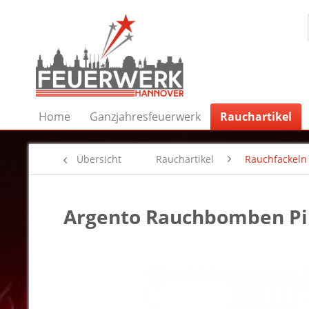
Home
Ganzjahresfeuerwerk
Rauchartikel
Übersicht
Rauchartikel
Rauchfackeln
Argento Rauchbomben P