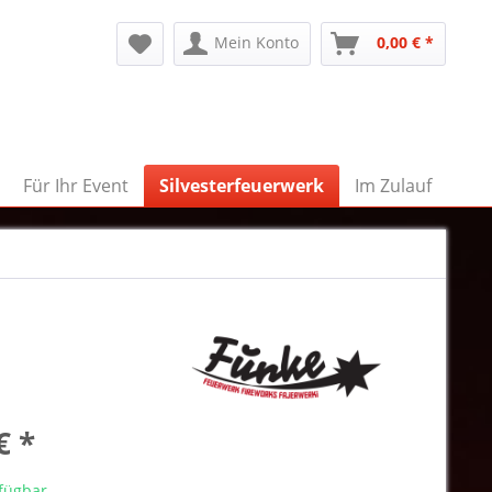
Mein Konto
0,00 € *
Für Ihr Event
Silvesterfeuerwerk
Im Zulauf
€ *
rfügbar