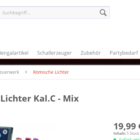
Bengalartikel
Schallerzeuger
Zubehör
Partybedarf
feuerwerk
Römische Lichter
ichter Kal.C - Mix
19,99 
Inhalt:
5 Stück
Sofort ve