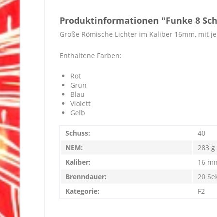
Produktinformationen "Funke 8 Schu
Große Römische Lichter im Kaliber 16mm, mit j
Enthaltene Farben:
Rot
Grün
Blau
Violett
Gelb
Schuss:
40
NEM:
283 g
Kaliber:
16 m
Brenndauer:
20 Se
Kategorie:
F2