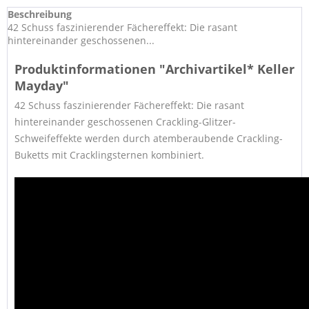
Beschreibung
42 Schuss faszinierender Fächereffekt: Die rasant
hintereinander geschossenen...
Produktinformationen "Archivartikel* Keller
Mayday"
42 Schuss faszinierender Fächereffekt: Die rasant
hintereinander geschossenen Crackling-Glitzer-
Schweifeffekte werden durch atemberaubende Crackling-
Buketts mit Cracklingsternen kombiniert.