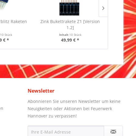
rblitz Raketen
Zink Bukettrakete Z1 [Version
Argento Sh
1.2]
34/38mm 
t
10 Stück
Inhalt
10 Stück
Inha
9 € *
49,99 € *
19
Newsletter
Abonnieren Sie unseren Newsletter um keine
en
Neuigkeiten oder Aktionen bei Feuerwerk
Hannover zu verpassen!