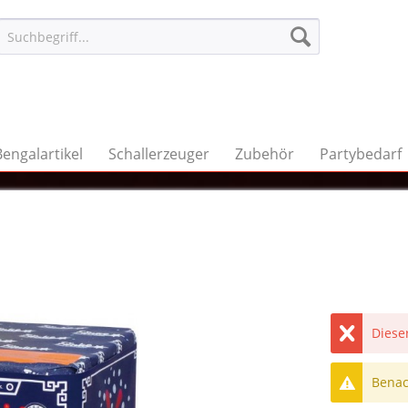
Bengalartikel
Schallerzeuger
Zubehör
Partybedarf
Dieser
Benach