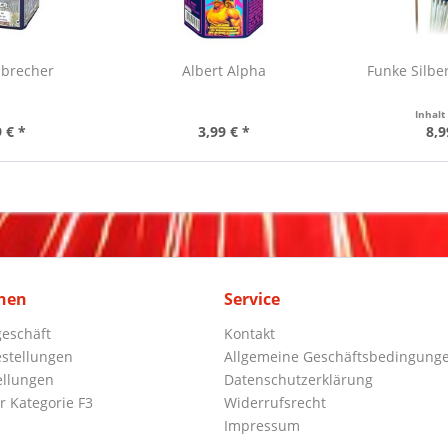
sbrecher
Albert Alpha
Funke Silbe
Inhal
 € *
3,99 € *
8,9
nen
Service
eschäft
Kontakt
stellungen
Allgemeine Geschäftsbedingung
ellungen
Datenschutzerklärung
r Kategorie F3
Widerrufsrecht
Impressum