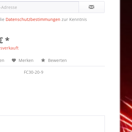
die
Datenschutzbestimmungen
zur Kenntnis
€ *
sverkauft
hen
Merken
Bewerten
FC30-20-9