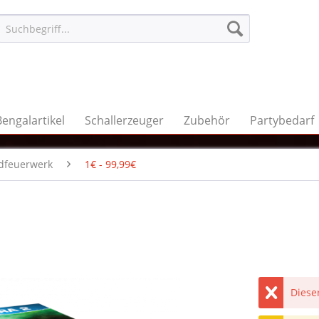
Bengalartikel
Schallerzeuger
Zubehör
Partybedarf
dfeuerwerk
1€ - 99,99€
Dieser