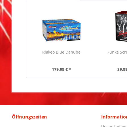
Riakeo Blue Danube
Funke Sc
179,99 € *
39,99
Öffnungszeiten
Informatio
Unser Ladeng