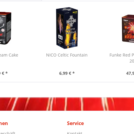
ream Cake
NICO Celtic Fountain
Funke Red P
20
 € *
6,99 € *
47,
nen
Service
eschäft
Kontakt