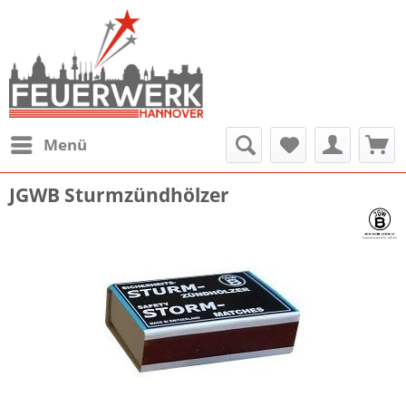
Menü
JGWB Sturmzündhölzer