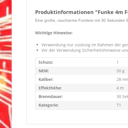
Produktinformationen "Funke 4m Fo
Eine große, raucharme Fontäne mit 30 Sekunden Bre
Wichtige Hinweise:
Verwendung nur zulässig im Rahmen der ges
Vor der Verwendung Sicherheitshinweise un
Schuss:
1
NEM:
50 g
Kaliber:
28 m
Effekthöhe:
4 m
Brenndauer:
30 Se
Kategorie:
T1