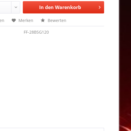
In den
Warenkorb
hen
Merken
Bewerten
FF-28BSG120