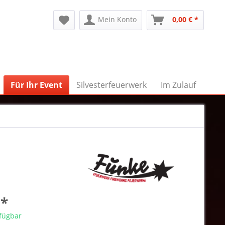
Mein Konto
0,00 € *
Für Ihr Event
Silvesterfeuerwerk
Im Zulauf
 *
rfügbar