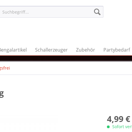
Bengalartikel
Schallerzeuger
Zubehör
Partybedarf
sfrei
g
4,99 €
Sofort ve