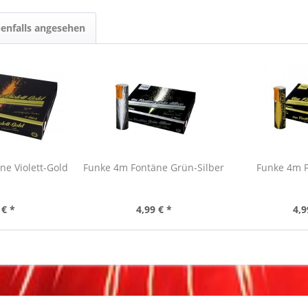
enfalls angesehen
e Violett-Gold
Funke 4m Fontäne Grün-Silber
Funke 4m F
 € *
4,99 € *
4,9