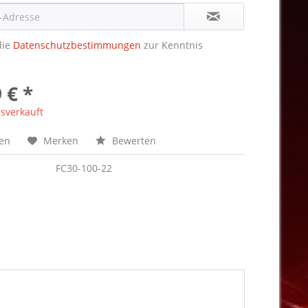
die
Datenschutzbestimmungen
zur Kenntnis
 € *
sverkauft
hen
Merken
Bewerten
FC30-100-22