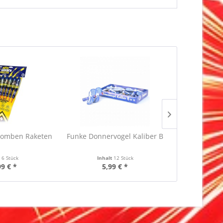
Bomben Raketen
Funke Donnervogel Kaliber B
NICO Fall
t
6 Stück
Inhalt
12 Stück
Inha
99 € *
5,99 € *
18